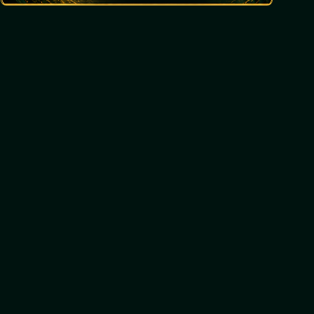
揭秘金沙集团娱乐的无限乐趣
在现代娱乐产业中，金沙集团作为一家知名
的综合度假村品牌，凭借着其独�...
Admin
2026-08-09 06:44:35
blog