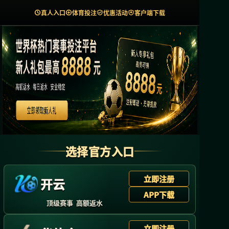
金沙娱乐
文章中心